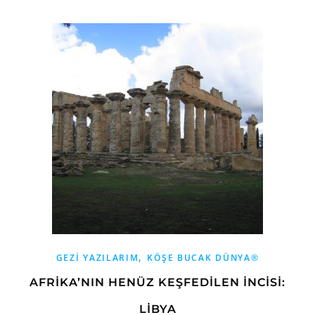
,
GEZI YAZILARIM
KÖŞE BUCAK DÜNYA®
AFRİKA’NIN HENÜZ KEŞFEDİLEN İNCİSİ:
LİBYA