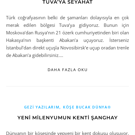
TUVA’YA SEYAHAT
Türk coğrafyasının belki de şamanları dolayısıyla en çok
merak edilen bölgesi Tuva’ya gidiyoruz. Bunun için
Moskova’dan Rusya’nın 21 özerk cumhuriyetinden biri olan
Hakasya’nın başkenti Abakan’a uçuyoruz. İsterseniz
İstanbul’dan direkt uçuşla Novosibirsk’e uçup oradan trenle
de Abakan’a gidebilirsiniz.…
DAHA FAZLA OKU
,
GEZI YAZILARIM
KÖŞE BUCAK DÜNYA®
YENİ MİLENYUMUN KENTİ ŞANGHAY
Dünyanın bir köşesinde yepyeni bir kent dokusu oluşuyor,