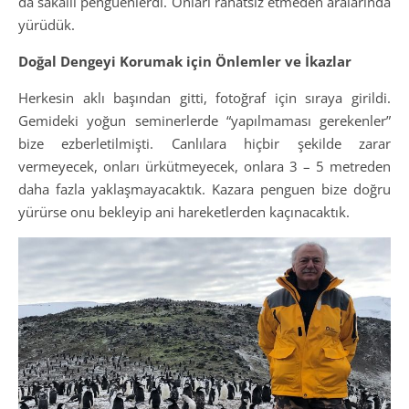
da sakallı penguenlerdi. Onları rahatsız etmeden aralarında
yürüdük.
Doğal Dengeyi Korumak için Önlemler ve İkazlar
Herkesin aklı başından gitti, fotoğraf için sıraya girildi.
Gemideki yoğun seminerlerde “yapılmaması gerekenler”
bize ezberletilmişti. Canlılara hiçbir şekilde zarar
vermeyecek, onları ürkütmeyecek, onlara 3 – 5 metreden
daha fazla yaklaşmayacaktık. Kazara penguen bize doğru
yürürse onu bekleyip ani hareketlerden kaçınacaktık.