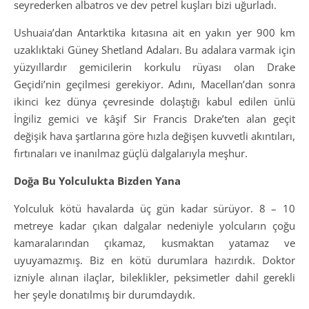
seyrederken albatros ve dev petrel kuşları bizi uğurladı.
Ushuaia’dan Antarktika kıtasına ait en yakın yer 900 km
uzaklıktaki Güney Shetland Adaları. Bu adalara varmak için
yüzyıllardır gemicilerin korkulu rüyası olan Drake
Geçidi’nin geçilmesi gerekiyor. Adını, Macellan’dan sonra
ikinci kez dünya çevresinde dolaştığı kabul edilen ünlü
İngiliz gemici ve kâşif Sir Francis Drake’ten alan geçit
değişik hava şartlarına göre hızla değişen kuvvetli akıntıları,
fırtınaları ve inanılmaz güçlü dalgalarıyla meşhur.
Doğa Bu Yolculukta Bizden Yana
Yolculuk kötü havalarda üç gün kadar sürüyor. 8 – 10
metreye kadar çıkan dalgalar nedeniyle yolcuların çoğu
kamaralarından çıkamaz, kusmaktan yatamaz ve
uyuyamazmış. Biz en kötü durumlara hazırdık. Doktor
izniyle alınan ilaçlar, bileklikler, peksimetler dahil gerekli
her şeyle donatılmış bir durumdaydık.