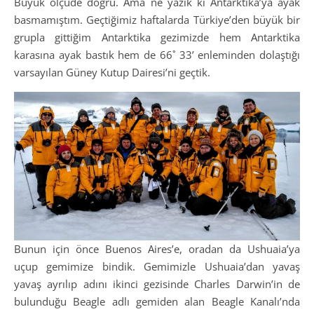
Büyük ölçüde doğru. Ama ne yazık ki Antarktika’ya ayak
basmamıştım. Geçtiğimiz haftalarda Türkiye’den büyük bir
grupla gittiğim Antarktika gezimizde hem Antarktika
karasına ayak bastık hem de 66˚ 33’ enleminden dolaştığı
varsayılan Güney Kutup Dairesi’ni geçtik.
Bunun için önce Buenos Aires’e, oradan da Ushuaia’ya
uçup gemimize bindik. Gemimizle Ushuaia’dan yavaş
yavaş ayrılıp adını ikinci gezisinde Charles Darwin’in de
bulunduğu Beagle adlı gemiden alan Beagle Kanalı’nda