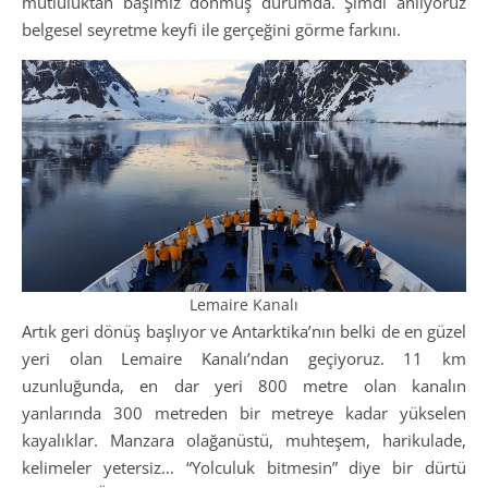
mutluluktan başımız dönmüş durumda. Şimdi anlıyoruz
belgesel seyretme keyfi ile gerçeğini görme farkını.
Lemaire Kanalı
Artık geri dönüş başlıyor ve Antarktika’nın belki de en güzel
yeri olan Lemaire Kanalı’ndan geçiyoruz. 11 km
uzunluğunda, en dar yeri 800 metre olan kanalın
yanlarında 300 metreden bir metreye kadar yükselen
kayalıklar. Manzara olağanüstü, muhteşem, harikulade,
kelimeler yetersiz… “Yolculuk bitmesin” diye bir dürtü