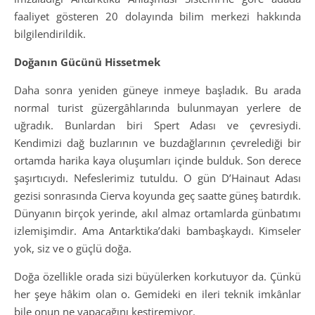
faaliyet gösteren 20 dolayında bilim merkezi hakkında
bilgilendirildik.
Doğanın Gücünü Hissetmek
Daha sonra yeniden güneye inmeye başladık. Bu arada
normal turist güzergâhlarında bulunmayan yerlere de
uğradık. Bunlardan biri Spert Adası ve çevresiydi.
Kendimizi dağ buzlarının ve buzdağlarının çevrelediği bir
ortamda harika kaya oluşumları içinde bulduk. Son derece
şaşırtıcıydı. Nefeslerimiz tutuldu. O gün D’Hainaut Adası
gezisi sonrasında Cierva koyunda geç saatte güneş batırdık.
Dünyanın birçok yerinde, akıl almaz ortamlarda günbatımı
izlemişimdir. Ama Antarktika’daki bambaşkaydı. Kimseler
yok, siz ve o güçlü doğa.
Doğa özellikle orada sizi büyülerken korkutuyor da. Çünkü
her şeye hâkim olan o. Gemideki en ileri teknik imkânlar
bile onun ne yapacağını kestiremiyor.