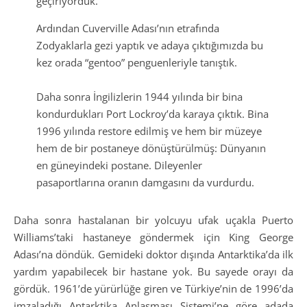
geçiriyorduk.
Ardından Cuverville Adası’nın etrafında
Zodyaklarla gezi yaptık ve adaya çıktığımızda bu
kez orada “gentoo” penguenleriyle tanıştık.
Daha sonra İngilizlerin 1944 yılında bir bina
kondurdukları Port Lockroy’da karaya çıktık. Bina
1996 yılında restore edilmiş ve hem bir müzeye
hem de bir postaneye dönüştürülmüş: Dünyanın
en güneyindeki postane. Dileyenler
pasaportlarına oranın damgasını da vurdurdu.
Daha sonra hastalanan bir yolcuyu ufak uçakla Puerto
Williams’taki hastaneye göndermek için King George
Adası’na döndük. Gemideki doktor dışında Antarktika’da ilk
yardım yapabilecek bir hastane yok. Bu sayede orayı da
gördük. 1961’de yürürlüğe giren ve Türkiye’nin de 1996’da
imzaladığı Antarktika Anlaşması Sistemi’ne göre adada