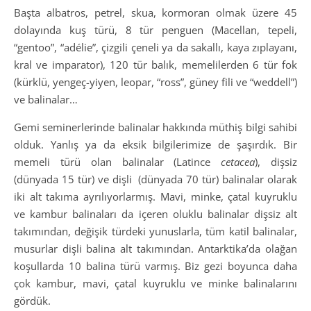
Başta albatros, petrel, skua, kormoran olmak üzere 45
dolayında kuş türü, 8 tür penguen (Macellan, tepeli,
“gentoo”, “adélie”, çizgili çeneli ya da sakallı, kaya zıplayanı,
kral ve imparator), 120 tür balık, memelilerden 6 tür fok
(kürklü, yengeç-yiyen, leopar, “ross”, güney fili ve “weddell”)
ve balinalar…
Gemi seminerlerinde balinalar hakkında müthiş bilgi sahibi
olduk. Yanlış ya da eksik bilgilerimize de şaşırdık. Bir
memeli türü olan balinalar (Latince
cetacea
), dişsiz
(dünyada 15 tür) ve dişli (dünyada 70 tür) balinalar olarak
iki alt takıma ayrılıyorlarmış. Mavi, minke, çatal kuyruklu
ve kambur balinaları da içeren oluklu balinalar dişsiz alt
takımından, değişik türdeki yunuslarla, tüm katil balinalar,
musurlar dişli balina alt takımından. Antarktika’da olağan
koşullarda 10 balina türü varmış. Biz gezi boyunca daha
çok kambur, mavi, çatal kuyruklu ve minke balinalarını
gördük.