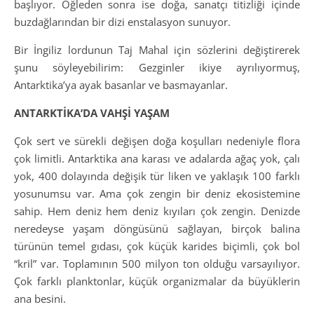
başlıyor. Öğleden sonra ise doğa, sanatçı titizliği içinde
buzdağlarından bir dizi enstalasyon sunuyor.
Bir İngiliz lordunun Taj Mahal için sözlerini değiştirerek
şunu söyleyebilirim: Gezginler ikiye ayrılıyormuş,
Antarktika’ya ayak basanlar ve basmayanlar.
ANTARKTİKA’DA VAHŞİ YAŞAM
Çok sert ve sürekli değişen doğa koşulları nedeniyle flora
çok limitli. Antarktika ana karası ve adalarda ağaç yok, çalı
yok, 400 dolayında değişik tür liken ve yaklaşık 100 farklı
yosunumsu var. Ama çok zengin bir deniz ekosistemine
sahip. Hem deniz hem deniz kıyıları çok zengin. Denizde
neredeyse yaşam döngüsünü sağlayan, birçok balina
türünün temel gıdası, çok küçük karides biçimli, çok bol
“kril” var. Toplamının 500 milyon ton olduğu varsayılıyor.
Çok farklı planktonlar, küçük organizmalar da büyüklerin
ana besini.