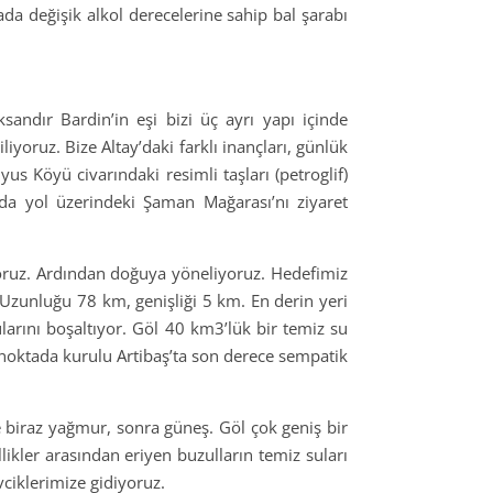
ada değişik alkol derecelerine sahip bal şarabı
sandır Bardin’in eşi bizi üç ayrı yapı içinde
yoruz. Bize Altay’daki farklı inançları, günlük
us Köyü civarındaki resimli taşları (petroglif)
da yol üzerindeki Şaman Mağarası’nı ziyaret
yoruz. Ardından doğuya yöneliyoruz. Hedefimiz
 Uzunluğu 78 km, genişliği 5 km. En derin yeri
larını boşaltıyor. Göl 40 km3’lük bir temiz su
i noktada kurulu Artibaş’ta son derece sempatik
e biraz yağmur, sonra güneş. Göl çok geniş bir
likler arasından eriyen buzulların temiz suları
iklerimize gidiyoruz.