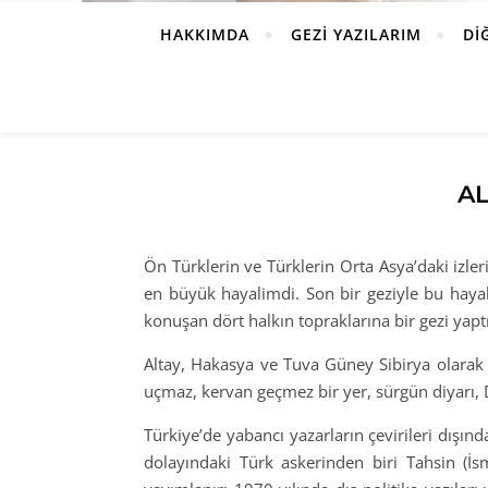
HAKKIMDA
GEZI YAZILARIM
DI
AL
Ön Türklerin ve Türklerin Orta Asya’daki izle
en büyük hayalimdi. Son bir geziyle bu hayal
konuşan dört halkın topraklarına bir gezi yapt
Altay, Hakasya ve Tuva Güney Sibirya olarak b
uçmaz, kervan geçmez bir yer, sürgün diyarı, Do
Türkiye’de yabancı yazarların çevirileri dışın
dolayındaki Türk askerinden biri Tahsin (İsma