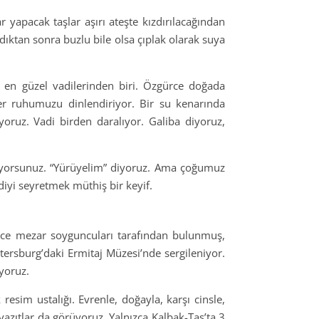
yapacak taşlar aşırı ateşte kızdırılacağından
dıktan sonra buzlu bile olsa çıplak olarak suya
n en güzel vadilerinden biri. Özgürce doğada
iler ruhumuzu dinlendiriyor. Bir su kenarında
yoruz. Vadi birden daralıyor. Galiba diyoruz,
ıkıyorsunuz. “Yürüyelim” diyoruz. Ama çoğumuz
diyi seyretmek müthiş bir keyif.
Önce mezar soyguncuları tarafından bulunmuş,
etersburg’daki Ermitaj Müzesi’nde sergileniyor.
yoruz.
esim ustalığı. Evrenle, doğayla, karşı cinsle,
yazıtlar da görüyoruz. Yalnızca Kalbak-Taş’ta 3