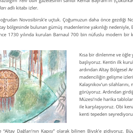
ı yazdığım
Yeni Gün
gazetesinin sahibi Kemal Bayram’ın (Çukurka
ları
adlı kitabı izler.
 doğrudan Novosibirsk’e uçtuk. Çoğumuzun daha önce gezdiği N
Altay bölgesinde bulunan gümüş madenlerine yakınlığı nedeniyle
ince 1730 yılında kurulan Barnaul 700 bin nüfuslu modern bir 
Kısa bir dinlenme ve öğle
başlıyoruz. Kentin ilk kuru
ardından Altay Bölgesel A
madenciliğin gelişme izler
Kalaşnikov’un silahlarını,
görüyoruz. Ardından girdiğ
Müzesi’nde harika tablolar
ile karşılaşıyoruz. Obi ke
kenti tepeden seyrediyoru
 “Altay Dağları’nın Kapısı” olarak bilinen Biysk’e gidiyoruz. 