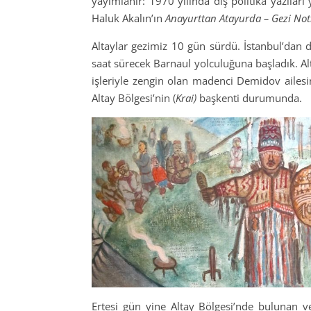
yayımlanır: 1970 yılında dış politika yazılar
Haluk Akalın’ın
Anayurttan Atayurda – Gezi Not
Altaylar gezimiz 10 gün sürdü. İstanbul’dan
saat sürecek Barnaul yolculuğuna başladık. 
işleriyle zengin olan madenci Demidov ailes
Altay Bölgesi’nin (
Krai)
başkenti durumunda.
Ertesi gün yine Altay Bölgesi’nde bulunan ve