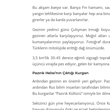
Bu akşam
banya
var. Banya Fin hamamı, saun
yangın tehlikesine karşı banyalar hep ana bina
girerler ya da karda yuvarlanırlar.
Gezinin yedinci günü Çulişman Irmağı boyunc
gezinen atlarla karşılaşıyoruz. Moğol atları
kumanyalarımızı paylaşıyoruz. Fotoğraf durak
Türklerin mitolojide erittiği dağ önümüzde.
3,5 km’lik 30-45 derece eğimli zigzaglı topr
üçüncü virajda pes ediyor, gelen bir kamyona 
Pazırık Helısı’nın Çıktığı Kurgan
Ardından gezinin en önemli yeri geliyor: Pa
ardından Rus bilim insanları tarafından bilims
Bu kurganlar “Pazırık Kültürü” ismiyle bir dö
Sekizinci gün yine heyecanlanıyoruz. Önce Kal
hayvan dünyasıyla ilişki ne güzel betimlenmiş.