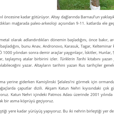
 yıl öncesine kadar götürüyor. Altay dağlarında Barnaul’un yaklaşı
dıkları mağarada paleo-arkeoloji açısından 9-11. katlarda ele geçi
ometal olarak adlandırdıkları dönemin başladığını, önce bakır, 
başladığını, bunu Anav, Andronovo, Karasuk, Tagar, Kelteminar kül
r. MÖ 1000 yılından sonra demir araçlar yaygınlaşır, İskitler, Hunla
r, taşlaşmış atalar birbirini izler.
Türklerin Tarihi
kitabını yazan
abileceğini yazar. Altayların tarihini yazan Rus tarihçiler gene
ma yerine giderken Kamişlinski Şelalesi’ni görmek için ormanda
ağaçlarda çaputlar dizili. Akşam Katun Nehri kıyısındaki çok güz
iyoruz. Katun Nehri içindeki Patmos Adası üzerinde 2001 yılında 
fak bir asma köprüyü geçiyoruz.
tiği yere kadar yürüyüş yapıyoruz. Bu iki nehrin birleştiği yer d