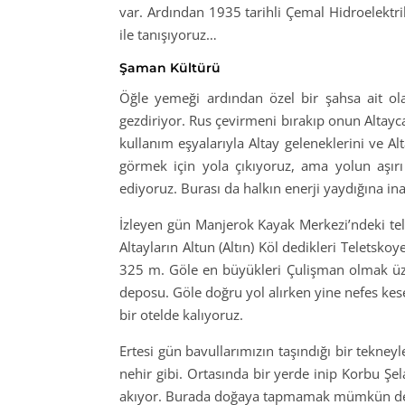
var. Ardından 1935 tarihli Çemal Hidroelektrik
ile tanışıyoruz…
Şaman Kültürü
Öğle yemeği ardından özel bir şahsa ait olan
gezdiriyor. Rus çevirmeni bırakıp onun Altayca
kullanım eşyalarıyla Altay geleneklerini ve Al
görmek için yola çıkıyoruz, ama yolun aşır
ediyoruz. Burası da halkın enerji yaydığına in
İzleyen gün Manjerok Kayak Merkezi’ndeki tel
Altayların Altun (Altın) Köl dedikleri Telets
325 m. Göle en büyükleri Çulişman olmak üzere
deposu. Göle doğru yol alırken yine nefes kese
bir otelde kalıyoruz.
Ertesi gün bavullarımızın taşındığı bir tekne
nehir gibi. Ortasında bir yerde inip Korbu Şel
akıyor. Burada doğaya tapmamak mümkün değil