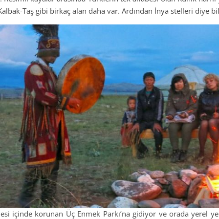
albak-Taş gibi birkaç alan daha var. Ardından İnya stelleri diye bil
ojesi içinde korunan Üç Enmek Parkı’na gidiyor ve orada yerel y