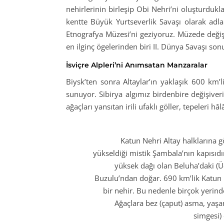
nehirlerinin birleşip Obi Nehri’ni oluşturdukl
kentte Büyük Yurtseverlik Savaşı olarak adla
Etnografya Müzesi’ni geziyoruz. Müzede değişik
en ilginç ögelerinden biri II. Dünya Savaşı so
İsviçre Alpleri’ni Anımsatan Manzaralar
Biysk’ten sonra Altaylar’ın yaklaşık 600 km’
sunuyor. Sibirya algımız birdenbire değişiveri
ağaçları yansıtan irili ufaklı göller, tepeleri 
Katun Nehri Altay halklarına g
yükseldiği mistik Şambala’nın kapısıdı
yüksek dağı olan Beluha’daki (
Buzulu’ndan doğar. 690 km’lik Katun N
bir nehir. Bu nedenle birçok yerinde
Ağaçlara bez (çaput) asma, yaşam
simgesi)