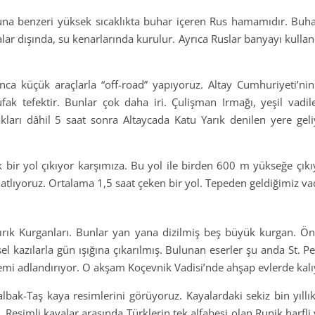
a benzeri yüksek sıcaklıkta buhar içeren Rus hamamıdır. Buhar 
lar dışında, su kenarlarında kurulur. Ayrıca Ruslar banyayı kullan
a küçük araçlarla “off-road” yapıyoruz. Altay Cumhuriyeti’ni
 ufak tefektir. Bunlar çok daha iri. Çulişman Irmağı, yeşil vad
ları dâhil 5 saat sonra Altaycada Katu Yarık denilen yere geli
ak bir yol çıkıyor karşımıza. Bu yol ile birden 600 m yükseğe ç
atlıyoruz. Ortalama 1,5 saat çeken bir yol. Tepeden geldiğimiz va
zırık Kurganları. Bunlar yan yana dizilmiş beş büyük kurgan. 
el kazılarla gün ışığına çıkarılmış. Bulunan eserler şu anda St. P
nemi adlandırıyor. O akşam Koçevnik Vadisi’nde ahşap evlerde kalı
bak-Taş kaya resimlerini görüyoruz. Kayalardaki sekiz bin yıllık r
 Resimli kayalar arasında Türklerin tek alfabesi olan Runik harfli 