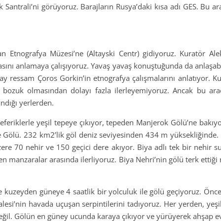
 Santrali’ni görüyoruz. Barajların Rusya’daki kısa adı GES. Bu ar
 Etnografya Müzesi’ne (Altayski Centr) gidiyoruz. Kuratör Alek
sını anlamaya çalışıyoruz. Yavaş yavaş konuştuğunda da anlaşabili
tay ressam Çoros Gorkin’in etnografya çalışmalarını anlatıyor. Kuy
ı bozuk olmasından dolayı fazla ilerleyemiyoruz. Ancak bu ara
andığı yerlerden.
eferiklerle yeşil tepeye çıkıyor, tepeden Manjerok Gölü’ne bakı
koye Gölü. 232 km2’lik göl deniz seviyesinden 434 m yüksekliğinde.
 70 nehir ve 150 geçici dere akıyor. Biya adlı tek bir nehir su
n manzaralar arasında ilerliyoruz. Biya Nehri’nin gölü terk ettiğ
yle kuzeyden güneye 4 saatlik bir yolculuk ile gölü geçiyoruz. Önc
alesi’nin havada uçuşan serpintilerini tadıyoruz. Her yerden, yeşil
. Gölün en güney ucunda karaya çıkıyor ve yürüyerek ahşap evc