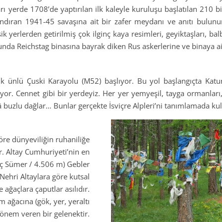
arı yerde 1708’de yaptırılan ilk kaleyle kuruluşu başlatılan 210 bi
ndıran 1941-45 savaşına ait bir zafer meydanı ve anıtı bulunur
 yerlerden getirilmiş çok ilginç kaya resimleri, geyiktaşları, ba
nunda Reichstag binasına bayrak diken Rus askerlerine ve binaya ai
lik ünlü Çuski Karayolu (M52) başlıyor. Bu yol başlangıçta Katu
yor. Cennet gibi bir yerdeyiz. Her yer yemyeşil, tayga ormanları,
hâlâ buzlu dağlar… Bunlar gerçekte İsviçre Alpleri’ni tanımlamada ku
öre dünyeviliğin ruhaniliğe
r. Altay Cumhuriyeti’nin en
Üç Sümer / 4.506 m) Gebler
ehri Altaylara göre kutsal
 ağaçlara çaputlar asılıdır.
 ağacına (gök, yer, yeraltı
 önem veren bir gelenektir.