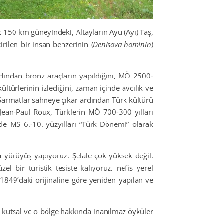
k 150 km güneyindeki, Altayların Ayu (Ayı) Taş,
rilen bir insan benzerinin (
Denisova hominin
)
ardından bronz araçların yapıldığını, MÖ 2500-
türlerinin izlediğini, zaman içinde avcılık ve
r, Sarmatlar sahneye çıkar ardından Türk kültürü
 Jean-Paul Roux, Türklerin MÖ 700-300 yılları
lde MS 6.-10. yüzyılları “Türk Dönemi” olarak
 yürüyüş yapıyoruz. Şelale çok yüksek değil.
el bir turistik tesiste kalıyoruz, nefis yerel
1849’daki orijinaline göre yeniden yapılan ve
e kutsal ve o bölge hakkında inanılmaz öyküler