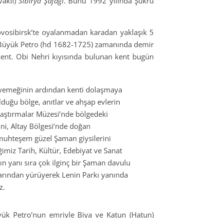
vaklı)
Sibirya Şafağı
. Bunu 1992 yılında Şükrü
ovosibirsk’te oyalanmadan karadan yaklaşık 5
, Büyük Petro (hd 1682-1725) zamanında demir
kent. Obi Nehri kıyısında bulunan kent bugün
 yemeğinin ardından kenti dolaşmaya
lduğu bölge, anıtlar ve ahşap evlerin
raştırmalar Müzesi’nde bölgedeki
ini, Altay Bölgesi’nde doğan
 muhteşem güzel Şaman giysilerini
imiz Tarih, Kültür, Edebiyat ve Sanat
ın yanı sıra çok ilginç bir Şaman davulu
narından yürüyerek Lenin Parkı yanında
z.
Büyük Petro’nun emriyle Biya ve Katun (Hatun)