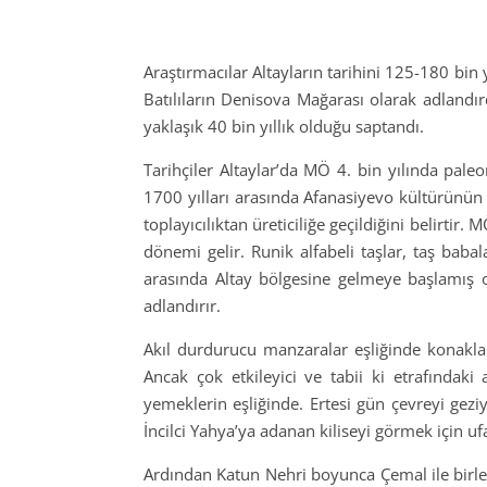
Araştırmacılar Altayların tarihini 125-180 bin
Batılıların Denisova Mağarası olarak adlandır
yaklaşık 40 bin yıllık olduğu saptandı.
Tarihçiler Altaylar’da MÖ 4. bin yılında pale
1700 yılları arasında Afanasiyevo kültürünün 
toplayıcılıktan üreticiliğe geçildiğini belirti
dönemi gelir. Runik alfabeli taşlar, taş babala
arasında Altay bölgesine gelmeye başlamış ol
adlandırır.
Akıl durdurucu manzaralar eşliğinde konakla
Ancak çok etkileyici ve tabii ki etrafındaki 
yemeklerin eşliğinde. Ertesi gün çevreyi gez
İncilci Yahya’ya adanan kiliseyi görmek için u
Ardından Katun Nehri boyunca Çemal ile birleş