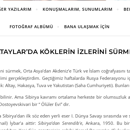
ĞER YAZILARIM
KONUŞMALARIM, SUNUMLARIM
BE
FOTOĞRAF ALBÜMÜ
BANA ULAŞMAK İÇIN
TAYLAR’DA KÖKLERİN İZLERİNİ SÜR
rini sürmek, Orta Asya’dan Akdeniz’e Türk ve İslam coğrafyasını
imi gerçekleştirdim. Geçtiğimiz haftalarda Rusya Federasyonu i
ık: Altay, Hakasya, Tuva ve Yakutistan (Saha Cumhuriyeti). Bunları
ilinir. Ama Sibirya kavramı ortalama herkeste bir olumsuzluk algı
stoyevskivari bir “ Ölüler Evi” dir.
da Sibirya’dan ilk söz eden yerli eser I. Dünya Savaşı sırasında ve
il) İybar’a aittir:
Sibirya’dan Serendib’e
, Ankara, 1950. Bu bir