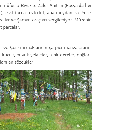
n nüfuslu Biysk’te Zafer Anıtı’nı (Rusya’da her
), eski tüccar evlerini, ana meydanı ve Yerel
lballar ve Şaman araçları sergileniyor. Müzenin
t parçalar.
n ve Çuski ırmaklarının çarpıcı manzaralarını
 küçük, büyük şelaleler, ufak dereler, dağları,
llanılan sözcükler.