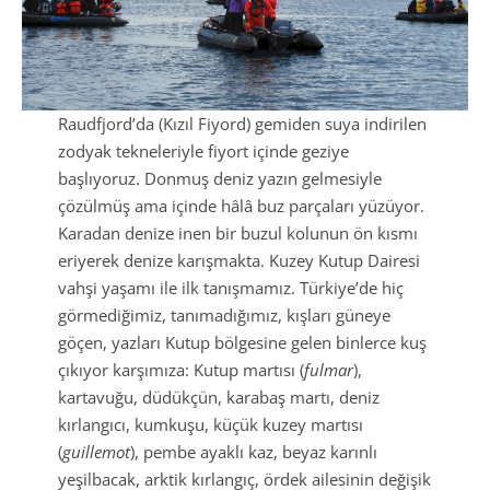
Raudfjord’da (Kızıl Fiyord) gemiden suya indirilen
zodyak tekneleriyle fiyort içinde geziye
başlıyoruz. Donmuş deniz yazın gelmesiyle
çözülmüş ama içinde hâlâ buz parçaları yüzüyor.
Karadan denize inen bir buzul kolunun ön kısmı
eriyerek denize karışmakta. Kuzey Kutup Dairesi
vahşi yaşamı ile ilk tanışmamız. Türkiye’de hiç
görmediğimiz, tanımadığımız, kışları güneye
göçen, yazları Kutup bölgesine gelen binlerce kuş
çıkıyor karşımıza: Kutup martısı (
fulmar
),
kartavuğu, düdükçün, karabaş martı, deniz
kırlangıcı, kumkuşu, küçük kuzey martısı
(
guillemot
), pembe ayaklı kaz, beyaz karınlı
yeşilbacak, arktik kırlangıç, ördek ailesinin değişik