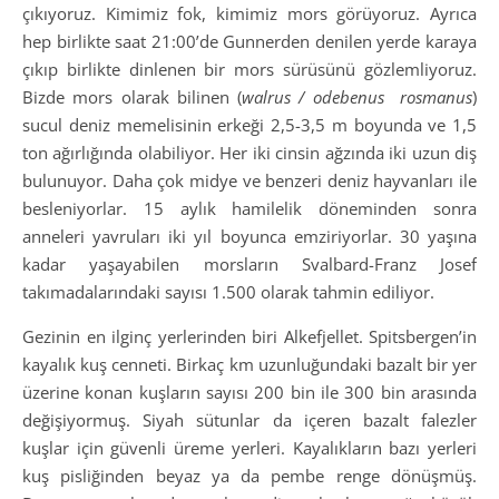
çıkıyoruz. Kimimiz fok, kimimiz mors görüyoruz. Ayrıca
hep birlikte saat 21:00’de Gunnerden denilen yerde karaya
çıkıp birlikte dinlenen bir mors sürüsünü gözlemliyoruz.
Bizde mors olarak bilinen (
walrus / odebenus rosmanus
)
sucul deniz memelisinin erkeği 2,5-3,5 m boyunda ve 1,5
ton ağırlığında olabiliyor. Her iki cinsin ağzında iki uzun diş
bulunuyor. Daha çok midye ve benzeri deniz hayvanları ile
besleniyorlar. 15 aylık hamilelik döneminden sonra
anneleri yavruları iki yıl boyunca emziriyorlar. 30 yaşına
kadar yaşayabilen morsların Svalbard-Franz Josef
takımadalarındaki sayısı 1.500 olarak tahmin ediliyor.
Gezinin en ilginç yerlerinden biri Alkefjellet. Spitsbergen’in
kayalık kuş cenneti. Birkaç km uzunluğundaki bazalt bir yer
üzerine konan kuşların sayısı 200 bin ile 300 bin arasında
değişiyormuş. Siyah sütunlar da içeren bazalt falezler
kuşlar için güvenli üreme yerleri. Kayalıkların bazı yerleri
kuş pisliğinden beyaz ya da pembe renge dönüşmüş.