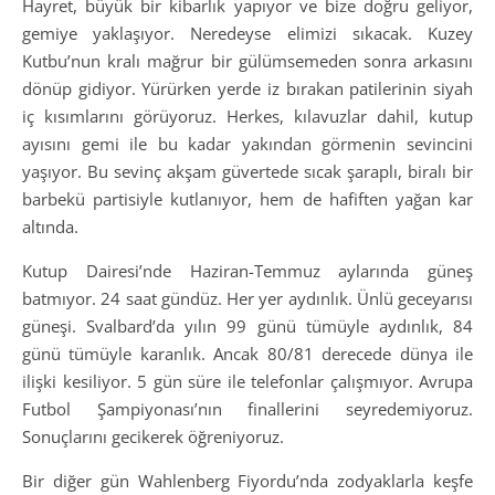
Hayret, büyük bir kibarlık yapıyor ve bize doğru geliyor,
gemiye yaklaşıyor. Neredeyse elimizi sıkacak. Kuzey
Kutbu’nun kralı mağrur bir gülümsemeden sonra arkasını
dönüp gidiyor. Yürürken yerde iz bırakan patilerinin siyah
iç kısımlarını görüyoruz. Herkes, kılavuzlar dahil, kutup
ayısını gemi ile bu kadar yakından görmenin sevincini
yaşıyor. Bu sevinç akşam güvertede sıcak şaraplı, biralı bir
barbekü partisiyle kutlanıyor, hem de hafiften yağan kar
altında.
Kutup Dairesi’nde Haziran-Temmuz aylarında güneş
batmıyor. 24 saat gündüz. Her yer aydınlık. Ünlü geceyarısı
güneşi. Svalbard’da yılın 99 günü tümüyle aydınlık, 84
günü tümüyle karanlık. Ancak 80/81 derecede dünya ile
ilişki kesiliyor. 5 gün süre ile telefonlar çalışmıyor. Avrupa
Futbol Şampiyonası’nın finallerini seyredemiyoruz.
Sonuçlarını gecikerek öğreniyoruz.
Bir diğer gün Wahlenberg Fiyordu’nda zodyaklarla keşfe