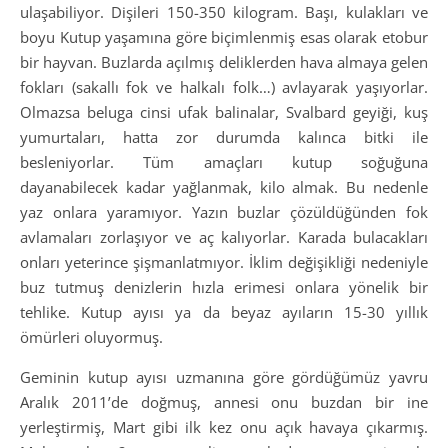
ulaşabiliyor. Dişileri 150-350 kilogram. Başı, kulakları ve
boyu Kutup yaşamına göre biçimlenmiş esas olarak etobur
bir hayvan. Buzlarda açılmış deliklerden hava almaya gelen
fokları (sakallı fok ve halkalı folk…) avlayarak yaşıyorlar.
Olmazsa beluga cinsi ufak balinalar, Svalbard geyiği, kuş
yumurtaları, hatta zor durumda kalınca bitki ile
besleniyorlar. Tüm amaçları kutup soğuğuna
dayanabilecek kadar yağlanmak, kilo almak. Bu nedenle
yaz onlara yaramıyor. Yazın buzlar çözüldüğünden fok
avlamaları zorlaşıyor ve aç kalıyorlar. Karada bulacakları
onları yeterince şişmanlatmıyor. İklim değişikliği nedeniyle
buz tutmuş denizlerin hızla erimesi onlara yönelik bir
tehlike. Kutup ayısı ya da beyaz ayıların 15-30 yıllık
ömürleri oluyormuş.
Geminin kutup ayısı uzmanına göre gördüğümüz yavru
Aralık 2011’de doğmuş, annesi onu buzdan bir ine
yerleştirmiş, Mart gibi ilk kez onu açık havaya çıkarmış.