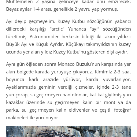
Muhtemelen 2 yaşına gelinceye kadar onu emzirecek.
Beyaz ayılar 1-4 arası, genellikle 2 yavru yapıyormuş.
Ayı deyip geçmeyelim. Kuzey Kutbu sözcüğünün yabancı
dillerdeki karşılığı “arctic” Yunanca “ayı” sözcüğünden
türetilmiş. Astronomiden herkesin bildiği iki takım yıldızı:
Büyük Ayı ve Küçük Ayı’dır. Küçükayı takımyıldızının kuzey
ucunda yer alan yıldız Kuzey Kutbu’nu gösteren dişi ayıdır.
Aynı gün öğleden sonra Monaco Buzulu’nun karşısında yer
alan bölgede karada yürüyüşe çıkıyoruz. Kimimiz 2-3 saat
boyunca karlı arazide yürüyor, karda yuvarlanıyor.
Ayaklarımızda geminin verdiği çizmeler, içinde 2-3 tane
yün çorap, su geçirmeyen pantolonlar, kat kat giyilmiş yün
kazaklar üzerinde su geçirmeyen kalın bir mont ya da
parka, su geçirmeyen kalın eldivenler ve çeşitli fotoğraf
makineleri ile yürünüyor.