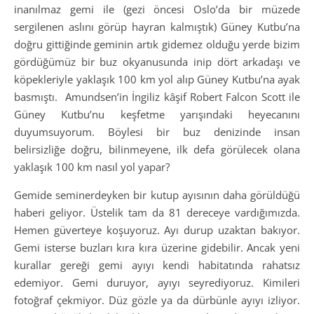
inanılmaz gemi ile (gezi öncesi Oslo’da bir müzede
sergilenen aslını görüp hayran kalmıştık) Güney Kutbu’na
doğru gittiğinde geminin artık gidemez olduğu yerde bizim
gördüğümüz bir buz okyanusunda inip dört arkadaşı ve
köpekleriyle yaklaşık 100 km yol alıp Güney Kutbu’na ayak
basmıştı. Amundsen’in İngiliz kâşif Robert Falcon Scott ile
Güney Kutbu’nu keşfetme yarışındaki heyecanını
duyumsuyorum. Böylesi bir buz denizinde insan
belirsizliğe doğru, bilinmeyene, ilk defa görülecek olana
yaklaşık 100 km nasıl yol yapar?
Gemide seminerdeyken bir kutup ayısının daha görüldüğü
haberi geliyor. Üstelik tam da 81 dereceye vardığımızda.
Hemen güverteye koşuyoruz. Ayı durup uzaktan bakıyor.
Gemi isterse buzları kıra kıra üzerine gidebilir. Ancak yeni
kurallar gereği gemi ayıyı kendi habitatında rahatsız
edemiyor. Gemi duruyor, ayıyı seyrediyoruz. Kimileri
fotoğraf çekmiyor. Düz gözle ya da dürbünle ayıyı izliyor.