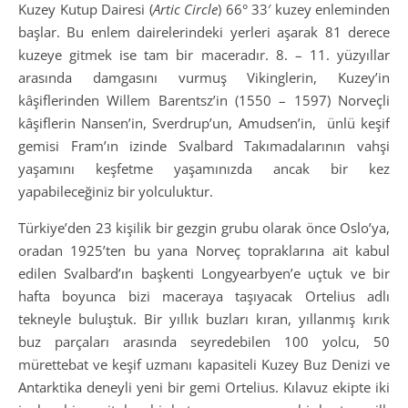
Kuzey Kutup Dairesi (
Artic Circle
) 66° 33′ kuzey enleminden
başlar. Bu enlem dairelerindeki yerleri aşarak 81 derece
kuzeye gitmek ise tam bir maceradır. 8. – 11. yüzyıllar
arasında damgasını vurmuş Vikinglerin, Kuzey’in
kâşiflerinden Willem Barentsz’in (1550 – 1597) Norveçli
kâşiflerin Nansen’in, Sverdrup’un, Amudsen’in, ünlü keşif
gemisi Fram’ın izinde Svalbard Takımadalarının vahşi
yaşamını keşfetme yaşamınızda ancak bir kez
yapabileceğiniz bir yolculuktur.
Türkiye’den 23 kişilik bir gezgin grubu olarak önce Oslo’ya,
oradan 1925’ten bu yana Norveç topraklarına ait kabul
edilen Svalbard’ın başkenti Longyearbyen’e uçtuk ve bir
hafta boyunca bizi maceraya taşıyacak Ortelius adlı
tekneyle buluştuk. Bir yıllık buzları kıran, yıllanmış kırık
buz parçaları arasında seyredebilen 100 yolcu, 50
mürettebat ve keşif uzmanı kapasiteli Kuzey Buz Denizi ve
Antarktika deneyli yeni bir gemi Ortelius. Kılavuz ekipte iki