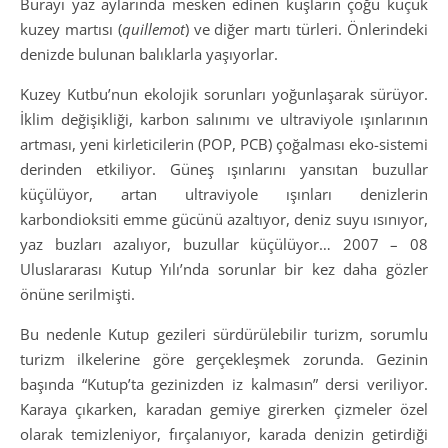
Burayı yaz aylarında mesken edinen kuşların çoğu küçük
kuzey martısı (
quillemot
) ve diğer martı türleri. Önlerindeki
denizde bulunan balıklarla yaşıyorlar.
Kuzey Kutbu’nun ekolojik sorunları yoğunlaşarak sürüyor.
İklim değişikliği, karbon salınımı ve ultraviyole ışınlarının
artması, yeni kirleticilerin (POP, PCB) çoğalması eko-sistemi
derinden etkiliyor. Güneş ışınlarını yansıtan buzullar
küçülüyor, artan ultraviyole ışınları denizlerin
karbondioksiti emme gücünü azaltıyor, deniz suyu ısınıyor,
yaz buzları azalıyor, buzullar küçülüyor… 2007 – 08
Uluslararası Kutup Yılı’nda sorunlar bir kez daha gözler
önüne serilmişti.
Bu nedenle Kutup gezileri sürdürülebilir turizm, sorumlu
turizm ilkelerine göre gerçekleşmek zorunda. Gezinin
başında “Kutup’ta gezinizden iz kalmasın” dersi veriliyor.
Karaya çıkarken, karadan gemiye girerken çizmeler özel
olarak temizleniyor, fırçalanıyor, karada denizin getirdiği