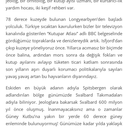
jeolog, bir ornitolog, bir kutup ayısı uzmanı, bir kurtarıcı-ilk
yardım hocası, iki keşif rehberi var.
78 derece kuzeyde bulunan Longyearbyen’den başladı
yolculuk. Türkiye sıcaktan kavrulurken bizler bir televizyon
kanalında gösterilen “Kutupar Atlası” adlı BBC belgeselinde
gördüğümüz topraklarda ve denizlereydik artık. Isfjord’dan
çıkıp kuzeye yöneliyoruz önce. Yıllarca acımasız bir biçimde
önce balina, ardından mors sonra da değişik fokları ve
kutup ayılarını avlayıp tüketen ticari katliam sonrasında
son yılların aşırı duyarlı korumacı politikalarıyla sayıları
yavaş yavaş artan bu hayvanların diyarındayız.
Eskiden en büyük adanın adıyla Spitsbergen olarak
adlandırılan bölge günümüzde Svalbard Takımadaları
adıyla biliniyor. Jeologlara bakarsak Svalbard 600 milyon
yıl önce oluşmuş. İnanmayacaksınız ama o zamanlar
Güney Kutbu’na yakın bir yerde 60 derece güney
enleminde bulunuyormuş! Günümüze kadar yılda yaklaşık