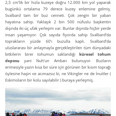
2,5 cm’lik bir hızla kuzeye doğru 12.000 km yol yaparak
bugünkü ortalama 79 derece kuzey enlemine gelmiş.
Svalbard tam bir buz cenneti. Çok zengin bir yaban
hayatına sahip. Yaklaşık 2 bin 500 nüfuslu başkentin
dışında iki-üç ufak yerleşim var. Bunlar dışında hiçbir yerde
insan yaşamıyor. Çok sayıda fiyorda sahip Svalbard’da
toprakların yüzde 60’ı buzulla kaplı. Svalbard’da
uluslararası bir anlaşmayla gerçekleştirilen tüm dünyadaki
bitkilerin birer tohumun saklandığı
küresel tohum
deposu
yani Nuh’un Ambarı bulunuyor. Buzların
erimesiyle yazın kısa bir süre için görünen bir kısım toprağı
öylesine haşin ve acımazsız ki, ne Vikingler ne de İnuitler (
Eskimoların bir kolu sayılabilir ) buraya yerleşmiş.