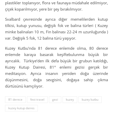
plastikler toplanıyor, flora ve faunaya müdahale edilmiyor,
çiçek koparılmıyor, yere bir şey bırakılmıyor.
Svalbard çevresinde ayrıca diğer memelilerden kutup
tilkisi, kutup yunusu, değişik fok ve balina türleri ( Kuzey
minke balinaları 10 m, Fin balinası 22-24 m uzunluğunda )
var. Değişik 5 fok, 12 balina türü yaşıyor.
Kuzey Kutbu’nda 81 derece enlemde olma, 80 derece
enlemde karaya basarak keşiftebulunma büyük bir
ayrıcalık. Türkiye’den ilk defa büyük bir grubun katıldığı,
Kuzey Kutup Dairesi, 81° enlemi gezisi gerçek bir
meditasyon. Ayrıca insanın yeniden doğa üzerinde
düşünmesini, doğa sevgisini, doğaya sahip çıkma
dürtüsünü kamçılıyor.
81 derece
fest travel
gezi
kuzey
kuzey kutbu
kuzey kutup daires