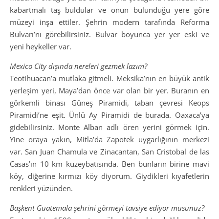
kabartmalı taş buldular ve onun bulunduğu yere göre
müzeyi inşa ettiler. Şehrin modern tarafında Reforma
Bulvarı’nı görebilirsiniz. Bulvar boyunca yer yer eski ve
yeni heykeller var.
Mexico City dışında nereleri gezmek lazım?
Teotihuacan’a mutlaka gitmeli. Meksika’nın en büyük antik
yerleşim yeri, Maya’dan önce var olan bir yer. Buranın en
görkemli binası Güneş Piramidi, taban çevresi Keops
Piramidi’ne eşit. Ünlü Ay Piramidi de burada. Oaxaca’ya
gidebilirsiniz. Monte Alban adlı ören yerini görmek için.
Yine oraya yakın, Mitla’da Zapotek uygarlığının merkezi
var. San Juan Chamula ve Zinacantan, San Cristobal de las
Casas’ın 10 km kuzeybatısında. Ben bunların birine mavi
köy, diğerine kırmızı köy diyorum. Giydikleri kıyafetlerin
renkleri yüzünden.
Başkent Guatemala şehrini görmeyi tavsiye ediyor musunuz?