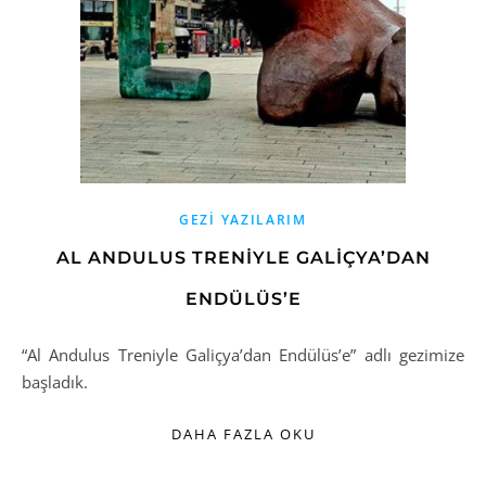
GEZI YAZILARIM
AL ANDULUS TRENIYLE GALIÇYA’DAN
ENDÜLÜS’E
“Al Andulus Treniyle Galiçya’dan Endülüs’e” adlı gezimize
başladık.
DAHA FAZLA OKU