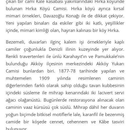
çıkan bir cami Kale kasabası yakınlarındaki Hırka köyünde
bulunan Hırka Köyü Camisi. Hırka köyü ayrıca kırsal
mimari örnekleri, Davazoğlu Konağı ile de dikkat çekiyor.
Yeni yapılan binaları da eskiler gibi iki katlı, yeşillikler
içinde, mimari kimliği olan, hayran kalınası bir köy Hırka.
Bezemeli, duvarları ilginç kalem işi örnekleriyle kaplı
camiler çoğunlukla Denizli ilinin kuzeyinde yer alıyor.
Renkli travertenleri ile ünlü Karahayıt’ın ve Pamukkale’nin
bulunduğu Akköy ilçesinin merkezindeki Akköy Yukarı
Camisi bunlardan biri. 1877-78 tarihinde yapılan ve
muhtemelen 1909 yılında resimlenen caminin
diğerlerinden farklı olarak sahip olduğu tavan kubbesinin
içindeki süsleme ile mihrap kenarındaki iki lacivert servi
ağacı olağanüstü. Bugünlerde restorasyona alınacak olan
caminin vaaz kürsüsü çok süslü. Mihrap dâhil her duvarın
yoğun biçimde bitkisel motiflerle lale, karanfil ile bezenmiş
camide bir köşede cennet, cehennem ve Kâbe tasviri
bulunuyor.