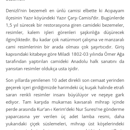
Denizli’nin bezemeli en ünlü camisi elbette ki Acıpayam
ilçesinin Yazır köyündeki Yazır Çarşı Camisi
’
dir. Bugünlerde
1,5 yıl sürecek bir restorasyona giren camideki bezemeler,
resimler, kalem işleri görenleri şaşkınlığa düşürecek
ilginçliktedir. Bu kadar çok natürmort çalışma ve manzaralı
cami resimlerinin bir arada olması çok şaşırtıcıdır. Giriş
kapısındaki kitabeye göre Miladi 1802-03 yılında Ömer Ağa
tarafından yaptırılan camideki Anadolu halk sanatını da
yansıtan resimler oldukça usta işidir.
Son yıllarda yenilenen 10 adet direkli son cemaat yerinden
geçerek içeri girdiğimizde harimdeki üç kuşak halinde etrafı
saran renkli resimler insanı büyülüyor ve neşeye gark
ediyor. Tam karşıda mukarnas kavsaralı mihrap içinde
perde arasında Kur’an-ı Kerim’deki Nur Suresi’ne gönderme
yaparcasına yer verilen üç adet lamba resmi, daha
yukarıdaki çiçek süslemeleri, mihrap üst köşelerindeki