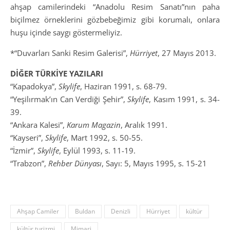
ahşap camilerindeki “Anadolu Resim Sanatı”nın paha
biçilmez örneklerini gözbebeğimiz gibi korumalı, onlara
huşu içinde saygı göstermeliyiz.
*“Duvarları Sanki Resim Galerisi”,
Hürriyet
, 27 Mayıs 2013.
DİĞER TÜRKİYE YAZILARI
“Kapadokya”,
Skylife
, Haziran 1991, s. 68-79.
“Yeşilırmak’ın Can Verdiği Şehir”,
Skylife
, Kasım 1991, s. 34-
39.
“Ankara Kalesi”,
Karum Magazin
, Aralık 1991.
“Kayseri”,
Skylife
, Mart 1992, s. 50-55.
“İzmir”,
Skylife
, Eylül 1993, s. 11-19.
“Trabzon”,
Rehber Dünyası
, Sayı: 5, Mayıs 1995, s. 15-21
Ahşap Camiler
Buldan
Denizli
Hürriyet
kültür
kültür turizmi
Mimari