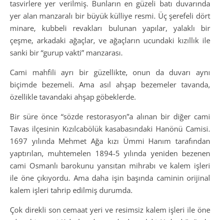
tasvirlere yer verilmiş. Bunların en güzeli batı duvarında
yer alan manzaralı bir büyük külliye resmi. Üç şerefeli dört
minare, kubbeli revakları bulunan yapılar, yalaklı bir
çeşme, arkadaki ağaçlar, ve ağaçların ucundaki kızıllık ile
sanki bir “gurup vakti” manzarası.
Cami mahfili ayrı bir güzellikte, onun da duvarı aynı
biçimde bezemeli. Ama asıl ahşap bezemeler tavanda,
özellikle tavandaki ahşap göbeklerde.
Bir süre önce “sözde restorasyon”a alınan bir diğer cami
Tavas ilçesinin Kızılcabölük kasabasındaki Hanönü Camisi.
1697 yılında Mehmet Ağa kızı Ümmi Hanım tarafından
yaptırılan, muhtemelen 1894-5 yılında yeniden bezenen
cami Osmanlı barokunu yansıtan mihrabı ve kalem işleri
ile öne çıkıyordu. Ama daha işin başında caminin orijinal
kalem işleri tahrip edilmiş durumda.
Çok direkli son cemaat yeri ve resimsiz kalem işleri ile öne