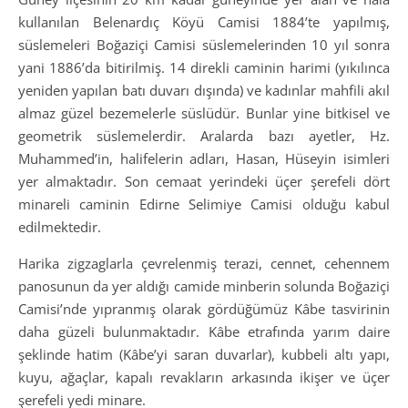
kullanılan Belenardıç Köyü Camisi 1884’te yapılmış,
süslemeleri Boğaziçi Camisi süslemelerinden 10 yıl sonra
yani 1886’da bitirilmiş. 14 direkli caminin harimi (yıkılınca
yeniden yapılan batı duvarı dışında) ve kadınlar mahfili akıl
almaz güzel bezemelerle süslüdür. Bunlar yine bitkisel ve
geometrik süslemelerdir. Aralarda bazı ayetler, Hz.
Muhammed’in, halifelerin adları, Hasan, Hüseyin isimleri
yer almaktadır. Son cemaat yerindeki üçer şerefeli dört
minareli caminin Edirne Selimiye Camisi olduğu kabul
edilmektedir.
Harika zigzaglarla çevrelenmiş terazi, cennet, cehennem
panosunun da yer aldığı camide minberin solunda Boğaziçi
Camisi’nde yıpranmış olarak gördüğümüz Kâbe tasvirinin
daha güzeli bulunmaktadır. Kâbe etrafında yarım daire
şeklinde hatim (Kâbe’yi saran duvarlar), kubbeli altı yapı,
kuyu, ağaçlar, kapalı revakların arkasında ikişer ve üçer
şerefeli yedi minare.