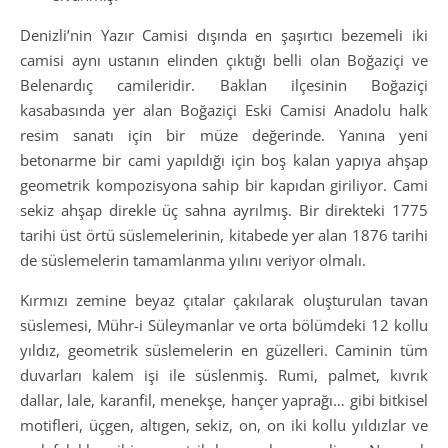
Denizli’nin Yazır Camisi dışında en şaşırtıcı bezemeli iki
camisi aynı ustanın elinden çıktığı belli olan Boğaziçi ve
Belenardıç camileridir. Baklan ilçesinin Boğaziçi
kasabasında yer alan Boğaziçi Eski Camisi Anadolu halk
resim sanatı için bir müze değerinde. Yanına yeni
betonarme bir cami yapıldığı için boş kalan yapıya ahşap
geometrik kompozisyona sahip bir kapıdan giriliyor. Cami
sekiz ahşap direkle üç sahna ayrılmış. Bir direkteki 1775
tarihi üst örtü süslemelerinin, kitabede yer alan 1876 tarihi
de süslemelerin tamamlanma yılını veriyor olmalı.
Kırmızı zemine beyaz çıtalar çakılarak oluşturulan tavan
süslemesi, Mühr-i Süleymanlar ve orta bölümdeki 12 kollu
yıldız, geometrik süslemelerin en güzelleri. Caminin tüm
duvarları kalem işi ile süslenmiş. Rumi, palmet, kıvrık
dallar, lale, karanfil, menekşe, hançer yaprağı… gibi bitkisel
motifleri, üçgen, altıgen, sekiz, on, on iki kollu yıldızlar ve