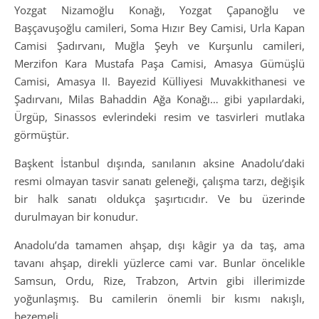
Yozgat Nizamoğlu Konağı, Yozgat Çapanoğlu ve
Başçavuşoğlu camileri, Soma Hızır Bey Camisi, Urla Kapan
Camisi Şadırvanı, Muğla Şeyh ve Kurşunlu camileri,
Merzifon Kara Mustafa Paşa Camisi, Amasya Gümüşlü
Camisi, Amasya II. Bayezid Külliyesi Muvakkithanesi ve
Şadırvanı, Milas Bahaddin Ağa Konağı… gibi yapılardaki,
Ürgüp, Sinassos evlerindeki resim ve tasvirleri mutlaka
görmüştür.
Başkent İstanbul dışında, sanılanın aksine Anadolu’daki
resmi olmayan tasvir sanatı geleneği, çalışma tarzı, değişik
bir halk sanatı oldukça şaşırtıcıdır. Ve bu üzerinde
durulmayan bir konudur.
Anadolu’da tamamen ahşap, dışı kâgir ya da taş, ama
tavanı ahşap, direkli yüzlerce cami var. Bunlar öncelikle
Samsun, Ordu, Rize, Trabzon, Artvin gibi illerimizde
yoğunlaşmış. Bu camilerin önemli bir kısmı nakışlı,
bezemeli.