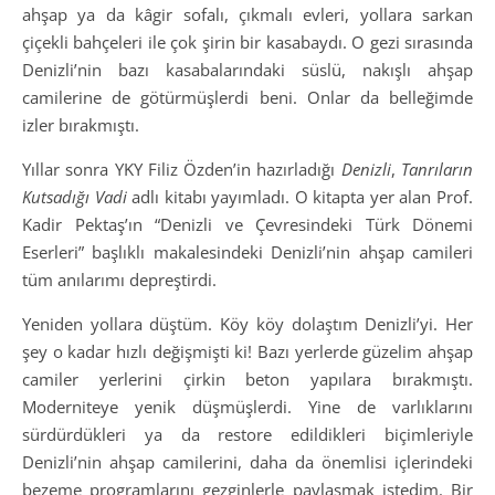
ahşap ya da kâgir sofalı, çıkmalı evleri, yollara sarkan
çiçekli bahçeleri ile çok şirin bir kasabaydı. O gezi sırasında
Denizli’nin bazı kasabalarındaki süslü, nakışlı ahşap
camilerine de götürmüşlerdi beni. Onlar da belleğimde
izler bırakmıştı.
Yıllar sonra YKY Filiz Özden’in hazırladığı
Denizli
,
Tanrıların
Kutsadığı Vadi
adlı kitabı yayımladı. O kitapta yer alan Prof.
Kadir Pektaş’ın “Denizli ve Çevresindeki Türk Dönemi
Eserleri” başlıklı makalesindeki Denizli’nin ahşap camileri
tüm anılarımı depreştirdi.
Yeniden yollara düştüm. Köy köy dolaştım Denizli’yi. Her
şey o kadar hızlı değişmişti ki! Bazı yerlerde güzelim ahşap
camiler yerlerini çirkin beton yapılara bırakmıştı.
Moderniteye yenik düşmüşlerdi. Yine de varlıklarını
sürdürdükleri ya da restore edildikleri biçimleriyle
Denizli’nin ahşap camilerini, daha da önemlisi içlerindeki
bezeme programlarını gezginlerle paylaşmak istedim. Bir