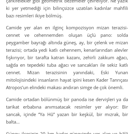
çarkıfelekler gibi geometrik bezemeler çevreliyor. Ne yazık
ki yer yetmediği için bilinçsizce uzatılan kadınlar mahfili
bazı resimleri ikiye bölmüş.
Camide yer alan en ilginç kompozisyon mizan terazisi-
cennet ve cehennemden oluşan üçlü pano: solda
peygamber bayrağı altında güneş, ay, bir çelenk ve mizan
terazisi; ortada yedi katlı cehennem, kenarlarından alevler
fışkırıyor, bir tarafta katran kazanı, zehirli zakkum ağacı,
sağda en tepedeki tuba ağacı ve sancakları ile sekiz katlı
cennet. Mizan terazisinin yanındaki, Eski Yunan
mitolojisindeki insanların hayat ipini kesen Kader Tanrıçası
Atropos’un elindeki makası andıran simge de çok önemli.
Camide ortadan bölünmüş bir panoda ise dervişleri ya da
tarikat erbabına anımsatacak resimler yer alıyor: Bir
sancak, içinde “Ya Hû” yazan bir keşkül, bir mızrak, bir
balta…
Güney ilçesinin 20 km kadar güneyinde yer alan ve hâlâ