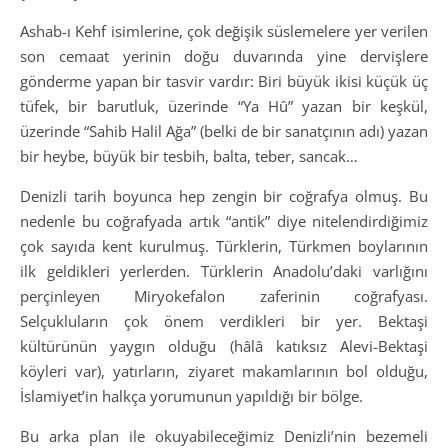
Ashab-ı Kehf isimlerine, çok değişik süslemelere yer verilen
son cemaat yerinin doğu duvarında yine dervişlere
gönderme yapan bir tasvir vardır: Biri büyük ikisi küçük üç
tüfek, bir barutluk, üzerinde “Ya Hû” yazan bir keşkül,
üzerinde “Sahib Halil Ağa” (belki de bir sanatçının adı) yazan
bir heybe, büyük bir tesbih, balta, teber, sancak…
Denizli tarih boyunca hep zengin bir coğrafya olmuş. Bu
nedenle bu coğrafyada artık “antik” diye nitelendirdiğimiz
çok sayıda kent kurulmuş. Türklerin, Türkmen boylarının
ilk geldikleri yerlerden. Türklerin Anadolu’daki varlığını
perçinleyen Miryokefalon zaferinin coğrafyası.
Selçukluların çok önem verdikleri bir yer. Bektaşi
kültürünün yaygın olduğu (hâlâ katıksız Alevi-Bektaşi
köyleri var), yatırların, ziyaret makamlarının bol olduğu,
İslamiyet’in halkça yorumunun yapıldığı bir bölge.
Bu arka plan ile okuyabileceğimiz Denizli’nin bezemeli