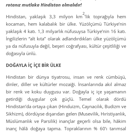
rotanız mutlaka Hindistan olmalıdır!
2
Hindistan, yaklaşık 3,3 milyon km
’lik toprağıyla hem
kocaman, hem kalabalık bir ülke. Yüzölçümü Türkiye’nin
yaklaşık 4 katı. 1,3 milyarlık nüfusuysa Türkiye’nin 16 katı.
İngilizlerin “alt kıta” olarak adlandırdıkları ülke yüzölçümü
ya da nüfusuyla değil, beşeri coğrafyası, kültür çeşitliliği ve
doğasıyla ünlü.
DOĞAYLA İÇ İÇE BİR ÜLKE
Hindistan bir dünya tiyatrosu, insan ve renk cümbüşü,
dinler, diller ve kültürler mozaiği. İnsanlarında akıl almaz
bir renk ve koku duygusu var. Doğayla iç içe yaşamanın
getirdiği duygular çok güçlü. Temel olarak dördü
Hindistan’da ortaya çıkan (Hinduizm, Caynacılık, Budizm ve
Sikhizm), dördüyse dışarıdan gelen (Musevilik, Hıristiyanlık,
Müslümanlık ve Parsilik) inançlar geçerli olsa bile, hâkim
inanç hâlâ doğaya tapma. Topraklarının % 60’ı tarımsal