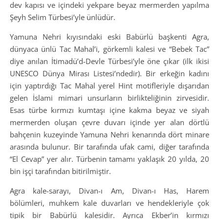
dev kapısı ve içindeki yekpare beyaz mermerden yapılma
Şeyh Selim Türbesi’yle ünlüdür.
Yamuna Nehri kıyısındaki eski Babürlü başkenti Agra,
dünyaca ünlü Tac Mahal’i, görkemli kalesi ve “Bebek Tac”
diye anılan İtimadü’d-Devle Türbesi’yle öne çıkar (ilk ikisi
UNESCO Dünya Mirası Listesi’ndedir). Bir erkeğin kadını
için yaptırdığı Tac Mahal yerel Hint motifleriyle dışarıdan
gelen İslami mimari unsurların birlikteliğinin zirvesidir.
Esas türbe kırmızı kumtaşı içine kakma beyaz ve siyah
mermerden oluşan çevre duvarı içinde yer alan dörtlü
bahçenin kuzeyinde Yamuna Nehri kenarında dört minare
arasında bulunur. Bir tarafında ufak cami, diğer tarafında
“El Cevap” yer alır. Türbenin tamamı yaklaşık 20 yılda, 20
bin işçi tarafından bitirilmiştir.
Agra kale-sarayı, Divan-ı Am, Divan-ı Has, Harem
bölümleri, muhkem kale duvarları ve hendekleriyle çok
tipik bir Babürlü kalesidir. Ayrıca Ekber’in kırmızı