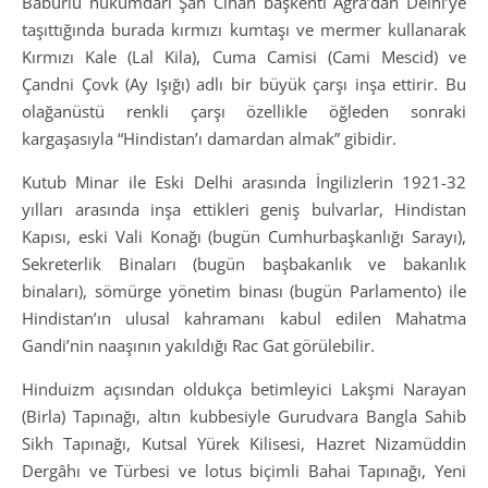
Babürlü hükümdarı Şah Cihan başkenti Agra’dan Delhi’ye
taşıttığında burada kırmızı kumtaşı ve mermer kullanarak
Kırmızı Kale (Lal Kila), Cuma Camisi (Cami Mescid) ve
Çandni Çovk (Ay Işığı) adlı bir büyük çarşı inşa ettirir. Bu
olağanüstü renkli çarşı özellikle öğleden sonraki
kargaşasıyla “Hindistan’ı damardan almak” gibidir.
Kutub Minar ile Eski Delhi arasında İngilizlerin 1921-32
yılları arasında inşa ettikleri geniş bulvarlar, Hindistan
Kapısı, eski Vali Konağı (bugün Cumhurbaşkanlığı Sarayı),
Sekreterlik Binaları (bugün başbakanlık ve bakanlık
binaları), sömürge yönetim binası (bugün Parlamento) ile
Hindistan’ın ulusal kahramanı kabul edilen Mahatma
Gandi’nin naaşının yakıldığı Rac Gat görülebilir.
Hinduizm açısından oldukça betimleyici Lakşmi Narayan
(Birla) Tapınağı, altın kubbesiyle Gurudvara Bangla Sahib
Sikh Tapınağı, Kutsal Yürek Kilisesi, Hazret Nizamüddin
Dergâhı ve Türbesi ve lotus biçimli Bahai Tapınağı, Yeni