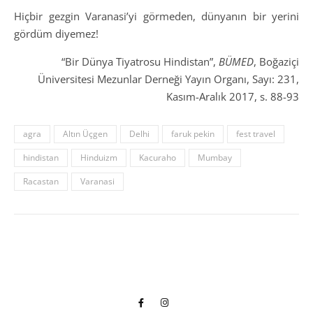
Hiçbir gezgin Varanasi’yi görmeden, dünyanın bir yerini
gördüm diyemez!
“Bir Dünya Tiyatrosu Hindistan”,
BÜMED
, Boğaziçi
Üniversitesi Mezunlar Derneği Yayın Organı, Sayı: 231,
Kasım-Aralık 2017, s. 88-93
agra
Altın Üçgen
Delhi
faruk pekin
fest travel
hindistan
Hinduizm
Kacuraho
Mumbay
Racastan
Varanasi