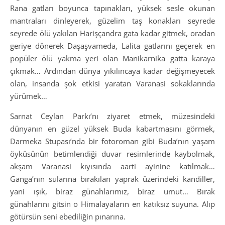
Rana gatları boyunca tapınakları, yüksek sesle okunan
mantraları dinleyerek, güzelim taş konakları seyrede
seyrede ölü yakılan Harişçandra gata kadar gitmek, oradan
geriye dönerek Daşaşvameda, Lalita gatlarını geçerek en
popüler ölü yakma yeri olan Manikarnika gatta karaya
çıkmak… Ardından dünya yıkılıncaya kadar değişmeyecek
olan, insanda şok etkisi yaratan Varanasi sokaklarında
yürümek…
Sarnat Ceylan Parkı’nı ziyaret etmek, müzesindeki
dünyanın en güzel yüksek Buda kabartmasını görmek,
Darmeka Stupası’nda bir fotoroman gibi Buda’nın yaşam
öyküsünün betimlendiği duvar resimlerinde kaybolmak,
akşam Varanasi kıyısında aarti ayinine katılmak…
Ganga’nın sularına bırakılan yaprak üzerindeki kandiller,
yani ışık, biraz günahlarımız, biraz umut… Bırak
günahlarını gitsin o Himalayaların en katıksız suyuna. Alıp
götürsün seni ebediliğin pınarına.