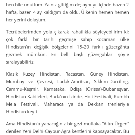
ben bile unuttum. Yalnız gittiğim de; aynı yıl içinde bazen 2
hafta, bazen 4 ay kaldığım da oldu. Ülkenin hemen hemen
her yerini dolaştım.
Tecrübelerimden yola çıkarak rahatlıkla söyleyebilirim ki;
çok farklı bir tarihi geçmişe sahip kocaman ülke
Hindistan’ın değişik bölgelerini 15-20 farklı güzergâhta
gezmek mümkün. En belli başlı güzergâhları şöyle
sıralayabiliriz:
Klasik Kuzey Hindistan, Racastan, Güney Hindistan,
Mumbay ve Çevresi, Ladak-Amritsar, Sikkim-Darciling,
Cammu-Keşmir, Karnataka, Odişa (Orissa)-Bubaneşvar,
Hindistan Kabileleri, Buda’nın İzinde, Holi Festivali, Kumbh
Mela Festivali, Maharaca ya da Dekkan trenleriyle
Hindistan keyfi…
Ama Hindistan’a yapacağınız bir gezi mutlaka “Altın Üçgen”
denilen Yeni Delhi-Caypur-Agra kentlerini kapsayacaktır. Bu