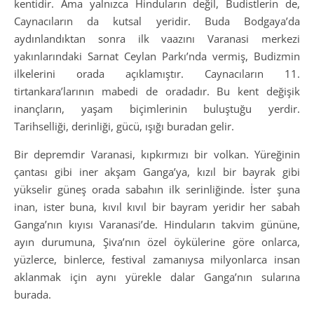
kentidir. Ama yalnızca Hinduların değil, Budistlerin de,
Caynacıların da kutsal yeridir. Buda Bodgaya’da
aydınlandıktan sonra ilk vaazını Varanasi merkezi
yakınlarındaki Sarnat Ceylan Parkı’nda vermiş, Budizmin
ilkelerini orada açıklamıştır. Caynacıların 11.
tirtankara’larının mabedi de oradadır. Bu kent değişik
inançların, yaşam biçimlerinin buluştuğu yerdir.
Tarihselliği, derinliği, gücü, ışığı buradan gelir.
Bir depremdir Varanasi, kıpkırmızı bir volkan. Yüreğinin
çantası gibi iner akşam Ganga’ya, kızıl bir bayrak gibi
yükselir güneş orada sabahın ilk serinliğinde. İster şuna
inan, ister buna, kıvıl kıvıl bir bayram yeridir her sabah
Ganga’nın kıyısı Varanasi’de. Hinduların takvim gününe,
ayın durumuna, Şiva’nın özel öykülerine göre onlarca,
yüzlerce, binlerce, festival zamanıysa milyonlarca insan
aklanmak için aynı yürekle dalar Ganga’nın sularına
burada.