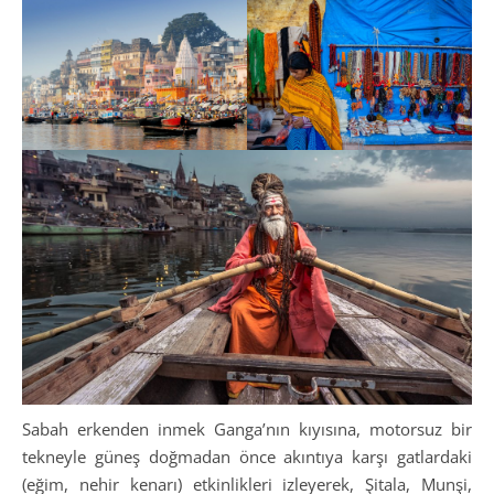
Sabah erkenden inmek Ganga’nın kıyısına, motorsuz bir
tekneyle güneş doğmadan önce akıntıya karşı gatlardaki
(eğim, nehir kenarı) etkinlikleri izleyerek, Şitala, Munşi,