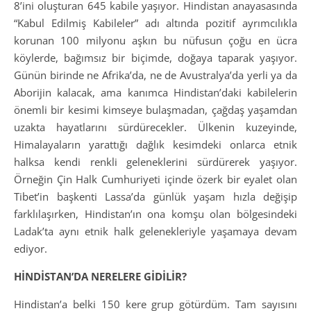
8’ini oluşturan 645 kabile yaşıyor. Hindistan anayasasında
“Kabul Edilmiş Kabileler” adı altında pozitif ayrımcılıkla
korunan 100 milyonu aşkın bu nüfusun çoğu en ücra
köylerde, bağımsız bir biçimde, doğaya taparak yaşıyor.
Günün birinde ne Afrika’da, ne de Avustralya’da yerli ya da
Aborijin kalacak, ama kanımca Hindistan’daki kabilelerin
önemli bir kesimi kimseye bulaşmadan, çağdaş yaşamdan
uzakta hayatlarını sürdürecekler. Ülkenin kuzeyinde,
Himalayaların yarattığı dağlık kesimdeki onlarca etnik
halksa kendi renkli geleneklerini sürdürerek yaşıyor.
Örneğin Çin Halk Cumhuriyeti içinde özerk bir eyalet olan
Tibet’in başkenti Lassa’da günlük yaşam hızla değişip
farklılaşırken, Hindistan’ın ona komşu olan bölgesindeki
Ladak’ta aynı etnik halk gelenekleriyle yaşamaya devam
ediyor.
HİNDİSTAN’DA NERELERE GİDİLİR?
Hindistan’a belki 150 kere grup götürdüm. Tam sayısını