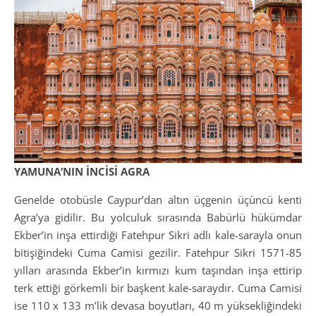
YAMUNA’NIN İNCİSİ AGRA
Genelde otobüsle Caypur’dan altın üçgenin üçüncü kenti
Agra’ya gidilir. Bu yolculuk sırasında Babürlü hükümdar
Ekber’in inşa ettirdiği Fatehpur Sikri adlı kale-sarayla onun
bitişiğindeki Cuma Camisi gezilir. Fatehpur Sikri 1571-85
yılları arasında Ekber’in kırmızı kum taşından inşa ettirip
terk ettiği görkemli bir başkent kale-saraydır. Cuma Camisi
ise 110 x 133 m’lik devasa boyutları, 40 m yüksekliğindeki