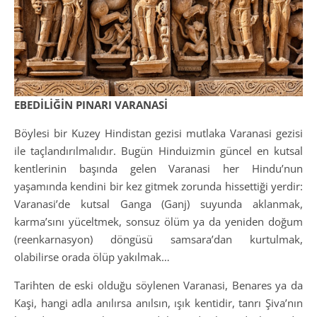
EBEDİLİĞİN PINARI VARANASİ
Böylesi bir Kuzey Hindistan gezisi mutlaka Varanasi gezisi
ile taçlandırılmalıdır. Bugün Hinduizmin güncel en kutsal
kentlerinin başında gelen Varanasi her Hindu’nun
yaşamında kendini bir kez gitmek zorunda hissettiği yerdir:
Varanasi’de kutsal Ganga (Ganj) suyunda aklanmak,
karma’sını yüceltmek, sonsuz ölüm ya da yeniden doğum
(reenkarnasyon) döngüsü samsara’dan kurtulmak,
olabilirse orada ölüp yakılmak…
Tarihten de eski olduğu söylenen Varanasi, Benares ya da
Kaşi, hangi adla anılırsa anılsın, ışık kentidir, tanrı Şiva’nın