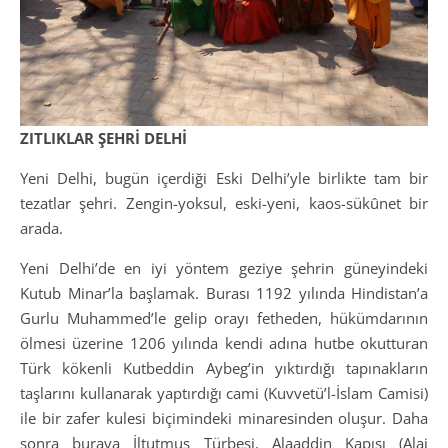
ZITLIKLAR ŞEHRİ DELHİ
Yeni Delhi, bugün içerdiği Eski Delhi’yle birlikte tam bir
tezatlar şehri. Zengin-yoksul, eski-yeni, kaos-sükûnet bir
arada.
Yeni Delhi’de en iyi yöntem geziye şehrin güneyindeki
Kutub Minar’la başlamak. Burası 1192 yılında Hindistan’a
Gurlu Muhammed’le gelip orayı fetheden, hükümdarının
ölmesi üzerine 1206 yılında kendi adına hutbe okutturan
Türk kökenli Kutbeddin Aybeg’in yıktırdığı tapınakların
taşlarını kullanarak yaptırdığı cami (Kuvvetü’l-İslam Camisi)
ile bir zafer kulesi biçimindeki minaresinden oluşur. Daha
sonra buraya İltutmuş Türbesi, Alaaddin Kapısı (Alai