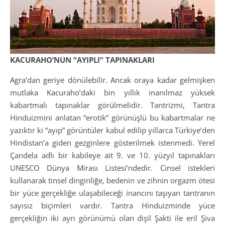
KACURAHO’NUN “AYIPLI” TAPINAKLARI
Agra’dan geriye dönülebilir. Ancak oraya kadar gelmişken
mutlaka Kacuraho’daki bin yıllık inanılmaz yüksek
kabartmalı tapınaklar görülmelidir. Tantrizmi, Tantra
Hinduizmini anlatan “erotik” görünüşlü bu kabartmalar ne
yazıktır ki “ayıp” görüntüler kabul edilip yıllarca Türkiye’den
Hindistan’a giden gezginlere gösterilmek istenmedi. Yerel
Çandela adlı bir kabileye ait 9. ve 10. yüzyıl tapınakları
UNESCO Dünya Mirası Listesi’ndedir. Cinsel istekleri
kullanarak tinsel dinginliğe, bedenin ve zihnin orgazm ötesi
bir yüce gerçekliğe ulaşabileceği inancını taşıyan tantranın
sayısız biçimleri vardır. Tantra Hinduizminde yüce
gerçekliğin iki ayrı görünümü olan dişil Şakti ile eril Şiva