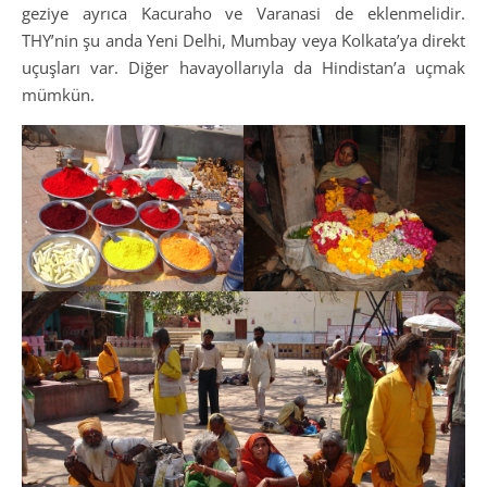
geziye ayrıca Kacuraho ve Varanasi de eklenmelidir.
THY’nin şu anda Yeni Delhi, Mumbay veya Kolkata’ya direkt
uçuşları var. Diğer havayollarıyla da Hindistan’a uçmak
mümkün.