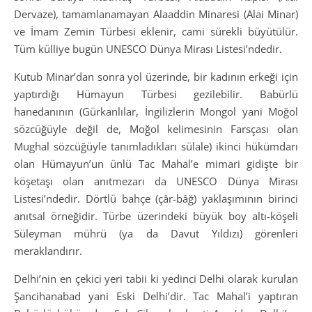
Dervaze), tamamlanamayan Alaaddin Minaresi (Alai Minar)
ve İmam Zemin Türbesi eklenir, cami sürekli büyütülür.
Tüm külliye bugün UNESCO Dünya Mirası Listesi’ndedir.
Kutub Minar’dan sonra yol üzerinde, bir kadının erkeği için
yaptırdığı Hümayun Türbesi gezilebilir. Babürlü
hanedanının (Gürkanlılar, İngilizlerin Mongol yani Moğol
sözcüğüyle değil de, Moğol kelimesinin Farsçası olan
Mughal sözcüğüyle tanımladıkları sülale) ikinci hükümdarı
olan Hümayun’un ünlü Tac Mahal’e mimari gidişte bir
köşetaşı olan anıtmezarı da UNESCO Dünya Mirası
Listesi’ndedir. Dörtlü bahçe (çâr-bâğ) yaklaşımının birinci
anıtsal örneğidir. Türbe üzerindeki büyük boy altı-köşeli
Süleyman mührü (ya da Davut Yıldızı) görenleri
meraklandırır.
Delhi’nin en çekici yeri tabii ki yedinci Delhi olarak kurulan
Şancihanabad yani Eski Delhi’dir. Tac Mahal’i yaptıran