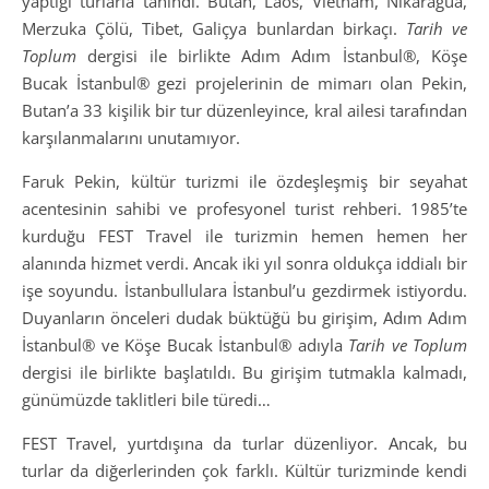
yaptığı turlarla tanındı. Butan, Laos, Vietnam, Nikaragua,
Merzuka Çölü, Tibet, Galiçya bunlardan birkaçı.
Tarih ve
Toplum
dergisi ile birlikte Adım Adım İstanbul®, Köşe
Bucak İstanbul® gezi projelerinin de mimarı olan Pekin,
Butan’a 33 kişilik bir tur düzenleyince, kral ailesi tarafından
karşılanmalarını unutamıyor.
Faruk Pekin, kültür turizmi ile özdeşleşmiş bir seyahat
acentesinin sahibi ve profesyonel turist rehberi. 1985’te
kurduğu FEST Travel ile turizmin hemen hemen her
alanında hizmet verdi. Ancak iki yıl sonra oldukça iddialı bir
işe soyundu. İstanbullulara İstanbul’u gezdirmek istiyordu.
Duyanların önceleri dudak büktüğü bu girişim, Adım Adım
İstanbul® ve Köşe Bucak İstanbul® adıyla
Tarih ve Toplum
dergisi ile birlikte başlatıldı. Bu girişim tutmakla kalmadı,
günümüzde taklitleri bile türedi…
FEST Travel, yurtdışına da turlar düzenliyor. Ancak, bu
turlar da diğerlerinden çok farklı. Kültür turizminde kendi