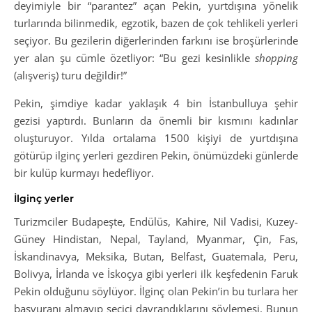
deyimiyle bir “parantez” açan Pekin, yurtdışına yönelik
turlarında bilinmedik, egzotik, bazen de çok tehlikeli yerleri
seçiyor. Bu gezilerin diğerlerinden farkını ise broşürlerinde
yer alan şu cümle özetliyor: “Bu gezi kesinlikle
shopping
(alışveriş) turu değildir!”
Pekin, şimdiye kadar yaklaşık 4 bin İstanbulluya şehir
gezisi yaptırdı. Bunların da önemli bir kısmını kadınlar
oluşturuyor. Yılda ortalama 1500 kişiyi de yurtdışına
götürüp ilginç yerleri gezdiren Pekin, önümüzdeki günlerde
bir kulüp kurmayı hedefliyor.
İlginç yerler
Turizmciler Budapeşte, Endülüs, Kahire, Nil Vadisi, Kuzey-
Güney Hindistan, Nepal, Tayland, Myanmar, Çin, Fas,
İskandinavya, Meksika, Butan, Belfast, Guatemala, Peru,
Bolivya, İrlanda ve İskoçya gibi yerleri ilk keşfedenin Faruk
Pekin olduğunu söylüyor. İlginç olan Pekin’in bu turlara her
başvuranı almayıp seçici davrandıklarını söylemesi. Bunun