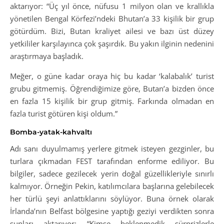
aktarıyor: “Üç yıl önce, nüfusu 1 milyon olan ve krallıkla
yönetilen Bengal Körfezi’ndeki Bhutan’a 33 kişilik bir grup
götürdüm. Bizi, Butan kraliyet ailesi ve bazı üst düzey
yetkililer karşılayınca çok şaşırdık. Bu yakın ilginin nedenini
araştırmaya başladık.
Meğer, o güne kadar oraya hiç bu kadar ‘kalabalık’ turist
grubu gitmemiş. Öğrendiğimize göre, Butan’a bizden önce
en fazla 15 kişilik bir grup gitmiş. Farkında olmadan en
fazla turist götüren kişi oldum.”
Bomba-yatak-kahvaltı
Adı sanı duyulmamış yerlere gitmek isteyen gezginler, bu
turlara çıkmadan FEST tarafından enforme ediliyor. Bu
bilgiler, sadece gezilecek yerin doğal güzellikleriyle sınırlı
kalmıyor. Örneğin Pekin, katılımcılara başlarına gelebilecek
her türlü şeyi anlattıklarını söylüyor. Buna örnek olarak
İrlanda’nın Belfast bölgesine yaptığı geziyi verdikten sonra
şunları aktarıyor: “Kimse beklenmedik sürprizlerle