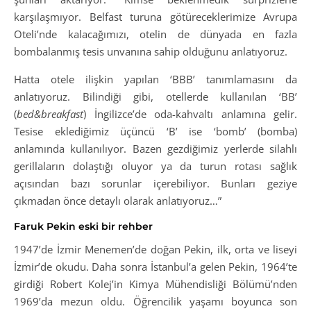
karşılaşmıyor. Belfast turuna götüreceklerimize Avrupa
Oteli’nde kalacağımızı, otelin de dünyada en fazla
bombalanmış tesis unvanına sahip olduğunu anlatıyoruz.
Hatta otele ilişkin yapılan ‘BBB’ tanımlamasını da
anlatıyoruz. Bilindiği gibi, otellerde kullanılan ‘BB’
(
bed&breakfast
) İngilizce’de oda-kahvaltı anlamına gelir.
Tesise eklediğimiz üçüncü ‘B’ ise ‘bomb’ (bomba)
anlamında kullanılıyor. Bazen gezdiğimiz yerlerde silahlı
gerillaların dolaştığı oluyor ya da turun rotası sağlık
açısından bazı sorunlar içerebiliyor. Bunları geziye
çıkmadan önce detaylı olarak anlatıyoruz…”
Faruk Pekin eski bir rehber
1947’de İzmir Menemen’de doğan Pekin, ilk, orta ve liseyi
İzmir’de okudu. Daha sonra İstanbul’a gelen Pekin, 1964’te
girdiği Robert Kolej’in Kimya Mühendisliği Bölümü’nden
1969’da mezun oldu. Öğrencilik yaşamı boyunca son