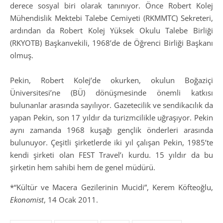
derece sosyal biri olarak tanınıyor. Önce Robert Kolej
Mühendislik Mektebi Talebe Cemiyeti (RKMMTC) Sekreteri,
ardından da Robert Kolej Yüksek Okulu Talebe Birliği
(RKYOTB) Başkanvekili, 1968’de de Öğrenci Birliği Başkanı
olmuş.
Pekin, Robert Kolej’de okurken, okulun Boğaziçi
Üniversitesi’ne (BÜ) dönüşmesinde önemli katkısı
bulunanlar arasında sayılıyor. Gazetecilik ve sendikacılık da
yapan Pekin, son 17 yıldır da turizmcilikle uğraşıyor. Pekin
aynı zamanda 1968 kuşağı gençlik önderleri arasında
bulunuyor. Çeşitli şirketlerde iki yıl çalışan Pekin, 1985’te
kendi şirketi olan FEST Travel’ı kurdu. 15 yıldır da bu
şirketin hem sahibi hem de genel müdürü.
*“Kültür ve Macera Gezilerinin Mucidi”, Kerem Köfteoğlu,
Ekonomist
, 14 Ocak 2011.