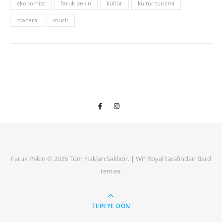
ekonomist
faruk pekin
kültür
kültür turizmi
macera
mucit
Faruk Pekin © 2026 Tüm Hakları Saklıdır. |
WP Royal
tarafından Bard
teması.
TEPEYE DÖN